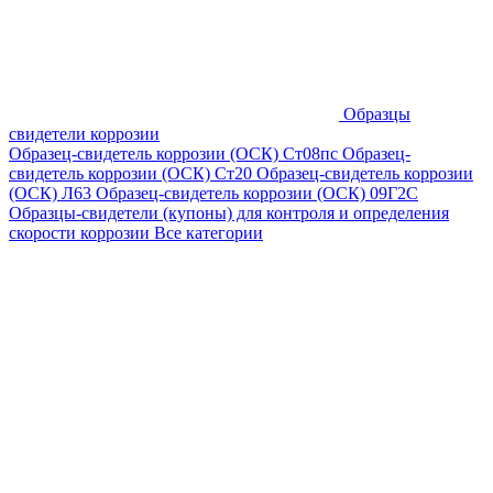
Образцы
свидетели коррозии
Образец-свидетель коррозии (ОСК) Ст08пс
Образец-
свидетель коррозии (ОСК) Ст20
Образец-свидетель коррозии
(ОСК) Л63
Образец-свидетель коррозии (ОСК) 09Г2С
Образцы-свидетели (купоны) для контроля и определения
скорости коррозии
Все категории