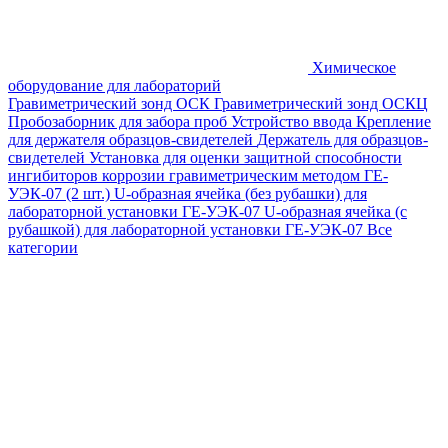
Химическое
оборудование для лабораторий
Гравиметрический зонд ОСК
Гравиметрический зонд ОСКЦ
Пробозаборник для забора проб
Устройство ввода
Крепление
для держателя образцов-свидетелей
Держатель для образцов-
свидетелей
Установка для оценки защитной способности
ингибиторов коррозии гравиметрическим методом ГЕ-
УЭК-07 (2 шт.)
U-образная ячейка (без рубашки) для
лабораторной установки ГЕ-УЭК-07
U-образная ячейка (с
рубашкой) для лабораторной установки ГЕ-УЭК-07
Все
категории