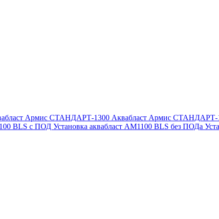
вабласт Армис СТАНДАРТ-1300
Аквабласт Армис СТАНДАРТ-
1100 BLS с ПОД
Установка аквабласт AM1100 BLS без ПОДа
Уст