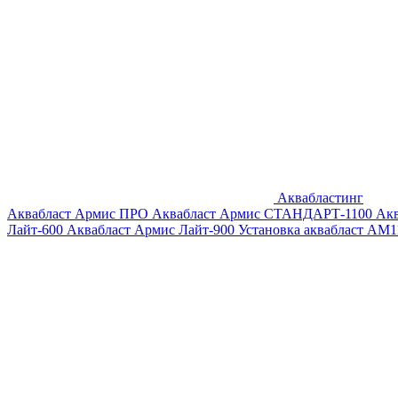
Аквабластинг
Аквабласт Армис ПРО
Аквабласт Армис СТАНДАРТ-1100
Ак
Лайт-600
Аквабласт Армис Лайт-900
Установка аквабласт AM