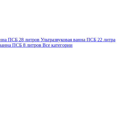
анна ПСБ 28 литров
Ультразвуковая ванна ПСБ 22 литра
 ванна ПСБ 8 литров
Все категории