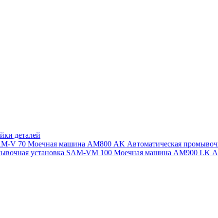
йки деталей
SAM-V 70
Моечная машина АМ800 AK
Автоматическая промыво
мывочная установка SAM-VM 100
Моечная машина AM900 LK
А