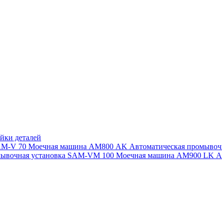
йки деталей
SAM-V 70
Моечная машина АМ800 AK
Автоматическая промыво
мывочная установка SAM-VM 100
Моечная машина AM900 LK
А