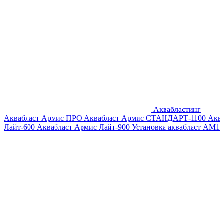
Аквабластинг
Аквабласт Армис ПРО
Аквабласт Армис СТАНДАРТ-1100
Ак
Лайт-600
Аквабласт Армис Лайт-900
Установка аквабласт AM