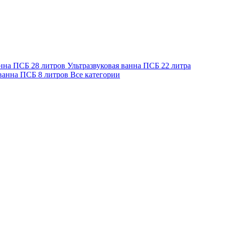
анна ПСБ 28 литров
Ультразвуковая ванна ПСБ 22 литра
 ванна ПСБ 8 литров
Все категории