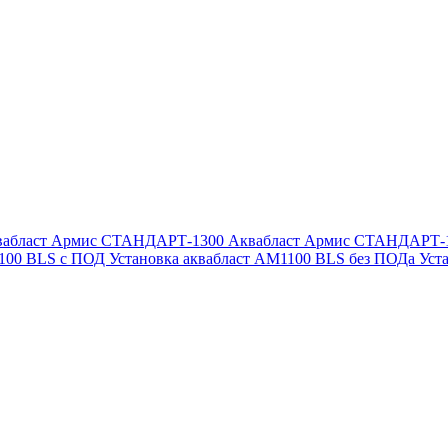
вабласт Армис СТАНДАРТ-1300
Аквабласт Армис СТАНДАРТ-
1100 BLS с ПОД
Установка аквабласт AM1100 BLS без ПОДа
Уст