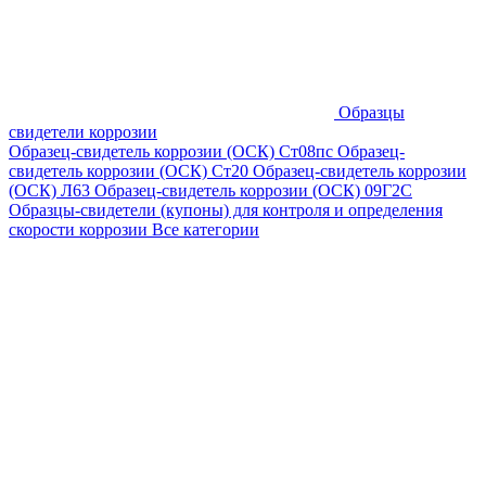
Образцы
свидетели коррозии
Образец-свидетель коррозии (ОСК) Ст08пс
Образец-
свидетель коррозии (ОСК) Ст20
Образец-свидетель коррозии
(ОСК) Л63
Образец-свидетель коррозии (ОСК) 09Г2С
Образцы-свидетели (купоны) для контроля и определения
скорости коррозии
Все категории