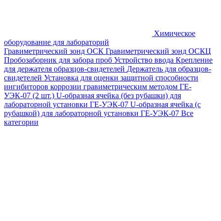
Химическое
оборудование для лабораторий
Гравиметрический зонд ОСК
Гравиметрический зонд ОСКЦ
Пробозаборник для забора проб
Устройство ввода
Крепление
для держателя образцов-свидетелей
Держатель для образцов-
свидетелей
Установка для оценки защитной способности
ингибиторов коррозии гравиметрическим методом ГЕ-
УЭК-07 (2 шт.)
U-образная ячейка (без рубашки) для
лабораторной установки ГЕ-УЭК-07
U-образная ячейка (с
рубашкой) для лабораторной установки ГЕ-УЭК-07
Все
категории