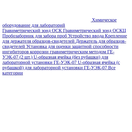
Химическое
оборудование для лабораторий
Гравиметрический зонд ОСК
Гравиметрический зонд ОСКЦ
Пробозаборник для забора проб
Устройство ввода
Крепление
для держателя образцов-свидетелей
Держатель для образцов-
свидетелей
Установка для оценки защитной способности
ингибиторов коррозии гравиметрическим методом ГЕ-
УЭК-07 (2 шт.)
U-образная ячейка (без рубашки) для
лабораторной установки ГЕ-УЭК-07
U-образная ячейка (с
рубашкой) для лабораторной установки ГЕ-УЭК-07
Все
категории