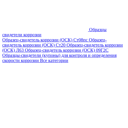
Образцы
свидетели коррозии
Образец-свидетель коррозии (ОСК) Ст08пс
Образец-
свидетель коррозии (ОСК) Ст20
Образец-свидетель коррозии
(ОСК) Л63
Образец-свидетель коррозии (ОСК) 09Г2С
Образцы-свидетели (купоны) для контроля и определения
скорости коррозии
Все категории