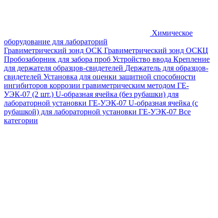
Химическое
оборудование для лабораторий
Гравиметрический зонд ОСК
Гравиметрический зонд ОСКЦ
Пробозаборник для забора проб
Устройство ввода
Крепление
для держателя образцов-свидетелей
Держатель для образцов-
свидетелей
Установка для оценки защитной способности
ингибиторов коррозии гравиметрическим методом ГЕ-
УЭК-07 (2 шт.)
U-образная ячейка (без рубашки) для
лабораторной установки ГЕ-УЭК-07
U-образная ячейка (с
рубашкой) для лабораторной установки ГЕ-УЭК-07
Все
категории