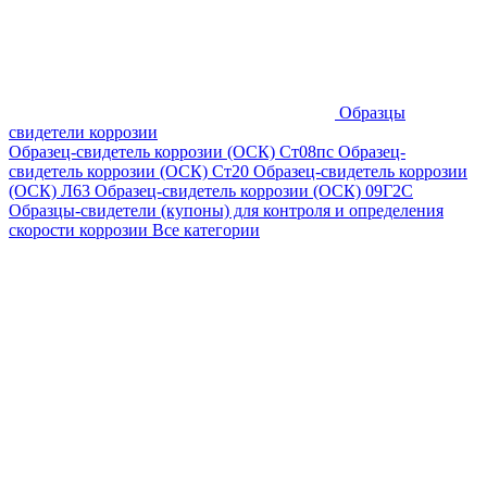
Образцы
свидетели коррозии
Образец-свидетель коррозии (ОСК) Ст08пс
Образец-
свидетель коррозии (ОСК) Ст20
Образец-свидетель коррозии
(ОСК) Л63
Образец-свидетель коррозии (ОСК) 09Г2С
Образцы-свидетели (купоны) для контроля и определения
скорости коррозии
Все категории