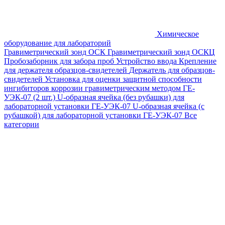
Химическое
оборудование для лабораторий
Гравиметрический зонд ОСК
Гравиметрический зонд ОСКЦ
Пробозаборник для забора проб
Устройство ввода
Крепление
для держателя образцов-свидетелей
Держатель для образцов-
свидетелей
Установка для оценки защитной способности
ингибиторов коррозии гравиметрическим методом ГЕ-
УЭК-07 (2 шт.)
U-образная ячейка (без рубашки) для
лабораторной установки ГЕ-УЭК-07
U-образная ячейка (с
рубашкой) для лабораторной установки ГЕ-УЭК-07
Все
категории