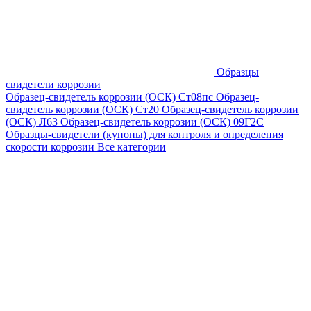
Образцы
свидетели коррозии
Образец-свидетель коррозии (ОСК) Ст08пс
Образец-
свидетель коррозии (ОСК) Ст20
Образец-свидетель коррозии
(ОСК) Л63
Образец-свидетель коррозии (ОСК) 09Г2С
Образцы-свидетели (купоны) для контроля и определения
скорости коррозии
Все категории