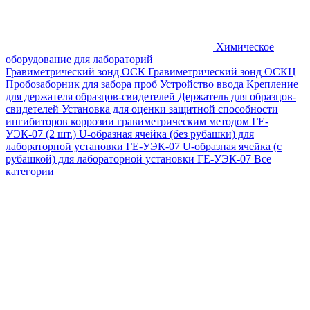
Химическое
оборудование для лабораторий
Гравиметрический зонд ОСК
Гравиметрический зонд ОСКЦ
Пробозаборник для забора проб
Устройство ввода
Крепление
для держателя образцов-свидетелей
Держатель для образцов-
свидетелей
Установка для оценки защитной способности
ингибиторов коррозии гравиметрическим методом ГЕ-
УЭК-07 (2 шт.)
U-образная ячейка (без рубашки) для
лабораторной установки ГЕ-УЭК-07
U-образная ячейка (с
рубашкой) для лабораторной установки ГЕ-УЭК-07
Все
категории