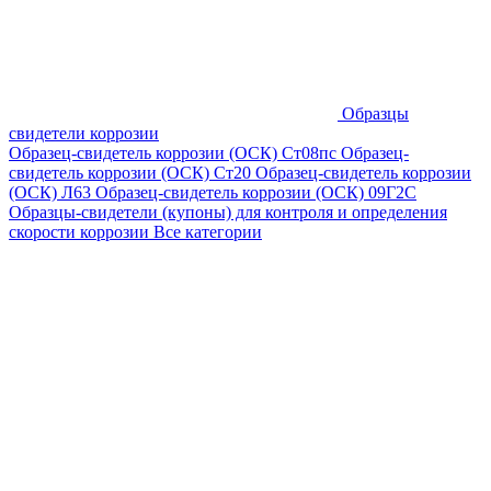
Образцы
свидетели коррозии
Образец-свидетель коррозии (ОСК) Ст08пс
Образец-
свидетель коррозии (ОСК) Ст20
Образец-свидетель коррозии
(ОСК) Л63
Образец-свидетель коррозии (ОСК) 09Г2С
Образцы-свидетели (купоны) для контроля и определения
скорости коррозии
Все категории