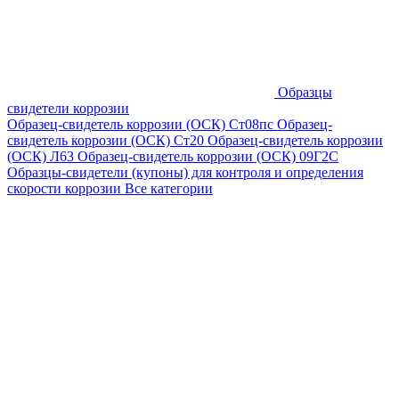
Образцы
свидетели коррозии
Образец-свидетель коррозии (ОСК) Ст08пс
Образец-
свидетель коррозии (ОСК) Ст20
Образец-свидетель коррозии
(ОСК) Л63
Образец-свидетель коррозии (ОСК) 09Г2С
Образцы-свидетели (купоны) для контроля и определения
скорости коррозии
Все категории