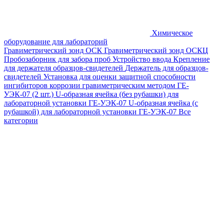
Химическое
оборудование для лабораторий
Гравиметрический зонд ОСК
Гравиметрический зонд ОСКЦ
Пробозаборник для забора проб
Устройство ввода
Крепление
для держателя образцов-свидетелей
Держатель для образцов-
свидетелей
Установка для оценки защитной способности
ингибиторов коррозии гравиметрическим методом ГЕ-
УЭК-07 (2 шт.)
U-образная ячейка (без рубашки) для
лабораторной установки ГЕ-УЭК-07
U-образная ячейка (с
рубашкой) для лабораторной установки ГЕ-УЭК-07
Все
категории