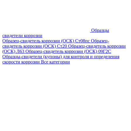
Образцы
свидетели коррозии
Образец-свидетель коррозии (ОСК) Ст08пс
Образец-
свидетель коррозии (ОСК) Ст20
Образец-свидетель коррозии
(ОСК) Л63
Образец-свидетель коррозии (ОСК) 09Г2С
Образцы-свидетели (купоны) для контроля и определения
скорости коррозии
Все категории