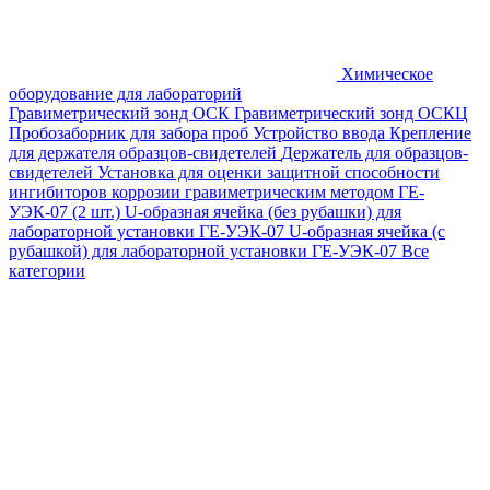
Химическое
оборудование для лабораторий
Гравиметрический зонд ОСК
Гравиметрический зонд ОСКЦ
Пробозаборник для забора проб
Устройство ввода
Крепление
для держателя образцов-свидетелей
Держатель для образцов-
свидетелей
Установка для оценки защитной способности
ингибиторов коррозии гравиметрическим методом ГЕ-
УЭК-07 (2 шт.)
U-образная ячейка (без рубашки) для
лабораторной установки ГЕ-УЭК-07
U-образная ячейка (с
рубашкой) для лабораторной установки ГЕ-УЭК-07
Все
категории