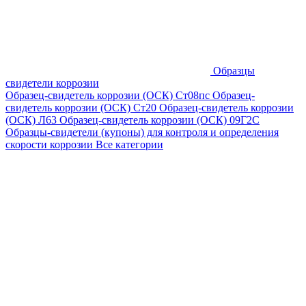
Образцы
свидетели коррозии
Образец-свидетель коррозии (ОСК) Ст08пс
Образец-
свидетель коррозии (ОСК) Ст20
Образец-свидетель коррозии
(ОСК) Л63
Образец-свидетель коррозии (ОСК) 09Г2С
Образцы-свидетели (купоны) для контроля и определения
скорости коррозии
Все категории