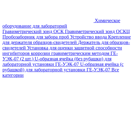
Химическое
оборудование для лабораторий
Гравиметрический зонд ОСК
Гравиметрический зонд ОСКЦ
Пробозаборник для забора проб
Устройство ввода
Крепление
для держателя образцов-свидетелей
Держатель для образцов-
свидетелей
Установка для оценки защитной способности
ингибиторов коррозии гравиметрическим методом ГЕ-
УЭК-07 (2 шт.)
U-образная ячейка (без рубашки) для
лабораторной установки ГЕ-УЭК-07
U-образная ячейка (с
рубашкой) для лабораторной установки ГЕ-УЭК-07
Все
категории