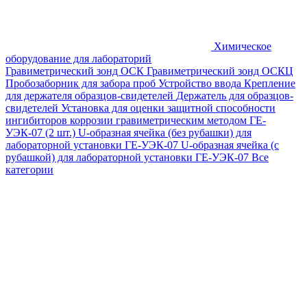
Химическое
оборудование для лабораторий
Гравиметрический зонд ОСК
Гравиметрический зонд ОСКЦ
Пробозаборник для забора проб
Устройство ввода
Крепление
для держателя образцов-свидетелей
Держатель для образцов-
свидетелей
Установка для оценки защитной способности
ингибиторов коррозии гравиметрическим методом ГЕ-
УЭК-07 (2 шт.)
U-образная ячейка (без рубашки) для
лабораторной установки ГЕ-УЭК-07
U-образная ячейка (с
рубашкой) для лабораторной установки ГЕ-УЭК-07
Все
категории