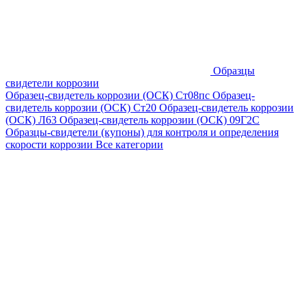
Образцы
свидетели коррозии
Образец-свидетель коррозии (ОСК) Ст08пс
Образец-
свидетель коррозии (ОСК) Ст20
Образец-свидетель коррозии
(ОСК) Л63
Образец-свидетель коррозии (ОСК) 09Г2С
Образцы-свидетели (купоны) для контроля и определения
скорости коррозии
Все категории