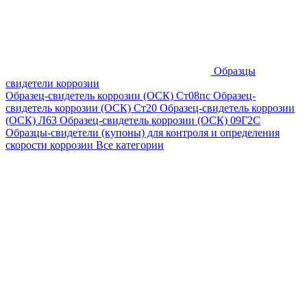
Образцы
свидетели коррозии
Образец-свидетель коррозии (ОСК) Ст08пс
Образец-
свидетель коррозии (ОСК) Ст20
Образец-свидетель коррозии
(ОСК) Л63
Образец-свидетель коррозии (ОСК) 09Г2С
Образцы-свидетели (купоны) для контроля и определения
скорости коррозии
Все категории