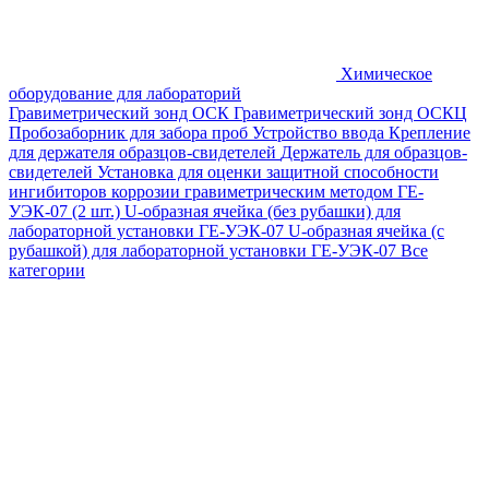
Химическое
оборудование для лабораторий
Гравиметрический зонд ОСК
Гравиметрический зонд ОСКЦ
Пробозаборник для забора проб
Устройство ввода
Крепление
для держателя образцов-свидетелей
Держатель для образцов-
свидетелей
Установка для оценки защитной способности
ингибиторов коррозии гравиметрическим методом ГЕ-
УЭК-07 (2 шт.)
U-образная ячейка (без рубашки) для
лабораторной установки ГЕ-УЭК-07
U-образная ячейка (с
рубашкой) для лабораторной установки ГЕ-УЭК-07
Все
категории