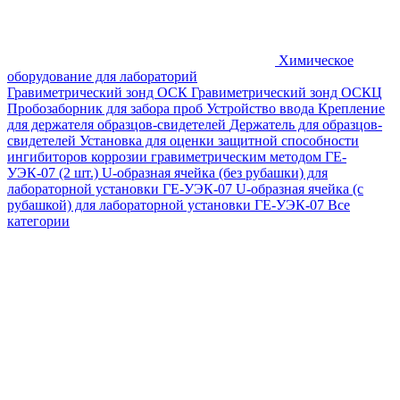
Химическое
оборудование для лабораторий
Гравиметрический зонд ОСК
Гравиметрический зонд ОСКЦ
Пробозаборник для забора проб
Устройство ввода
Крепление
для держателя образцов-свидетелей
Держатель для образцов-
свидетелей
Установка для оценки защитной способности
ингибиторов коррозии гравиметрическим методом ГЕ-
УЭК-07 (2 шт.)
U-образная ячейка (без рубашки) для
лабораторной установки ГЕ-УЭК-07
U-образная ячейка (с
рубашкой) для лабораторной установки ГЕ-УЭК-07
Все
категории