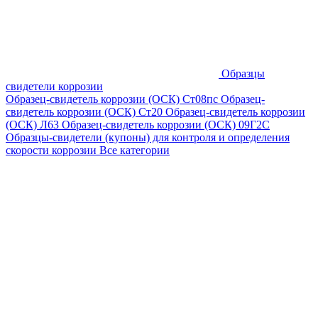
Образцы
свидетели коррозии
Образец-свидетель коррозии (ОСК) Ст08пс
Образец-
свидетель коррозии (ОСК) Ст20
Образец-свидетель коррозии
(ОСК) Л63
Образец-свидетель коррозии (ОСК) 09Г2С
Образцы-свидетели (купоны) для контроля и определения
скорости коррозии
Все категории