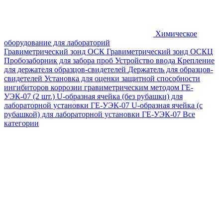
Химическое
оборудование для лабораторий
Гравиметрический зонд ОСК
Гравиметрический зонд ОСКЦ
Пробозаборник для забора проб
Устройство ввода
Крепление
для держателя образцов-свидетелей
Держатель для образцов-
свидетелей
Установка для оценки защитной способности
ингибиторов коррозии гравиметрическим методом ГЕ-
УЭК-07 (2 шт.)
U-образная ячейка (без рубашки) для
лабораторной установки ГЕ-УЭК-07
U-образная ячейка (с
рубашкой) для лабораторной установки ГЕ-УЭК-07
Все
категории