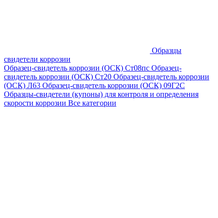
Образцы
свидетели коррозии
Образец-свидетель коррозии (ОСК) Ст08пс
Образец-
свидетель коррозии (ОСК) Ст20
Образец-свидетель коррозии
(ОСК) Л63
Образец-свидетель коррозии (ОСК) 09Г2С
Образцы-свидетели (купоны) для контроля и определения
скорости коррозии
Все категории