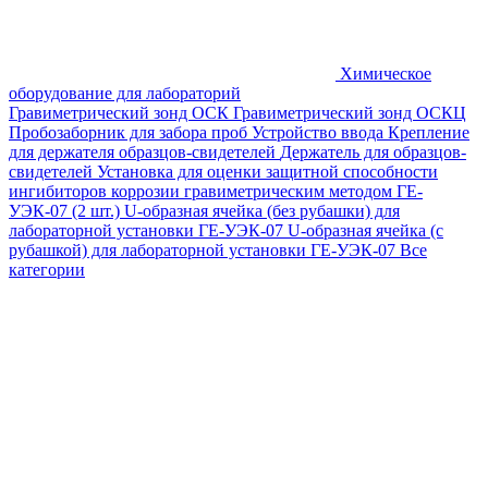
Химическое
оборудование для лабораторий
Гравиметрический зонд ОСК
Гравиметрический зонд ОСКЦ
Пробозаборник для забора проб
Устройство ввода
Крепление
для держателя образцов-свидетелей
Держатель для образцов-
свидетелей
Установка для оценки защитной способности
ингибиторов коррозии гравиметрическим методом ГЕ-
УЭК-07 (2 шт.)
U-образная ячейка (без рубашки) для
лабораторной установки ГЕ-УЭК-07
U-образная ячейка (с
рубашкой) для лабораторной установки ГЕ-УЭК-07
Все
категории