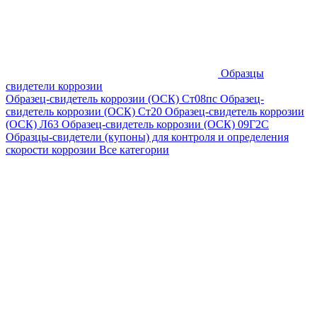
Образцы
свидетели коррозии
Образец-свидетель коррозии (ОСК) Ст08пс
Образец-
свидетель коррозии (ОСК) Ст20
Образец-свидетель коррозии
(ОСК) Л63
Образец-свидетель коррозии (ОСК) 09Г2С
Образцы-свидетели (купоны) для контроля и определения
скорости коррозии
Все категории