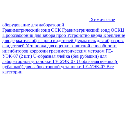
Химическое
оборудование для лабораторий
Гравиметрический зонд ОСК
Гравиметрический зонд ОСКЦ
Пробозаборник для забора проб
Устройство ввода
Крепление
для держателя образцов-свидетелей
Держатель для образцов-
свидетелей
Установка для оценки защитной способности
ингибиторов коррозии гравиметрическим методом ГЕ-
УЭК-07 (2 шт.)
U-образная ячейка (без рубашки) для
лабораторной установки ГЕ-УЭК-07
U-образная ячейка (с
рубашкой) для лабораторной установки ГЕ-УЭК-07
Все
категории