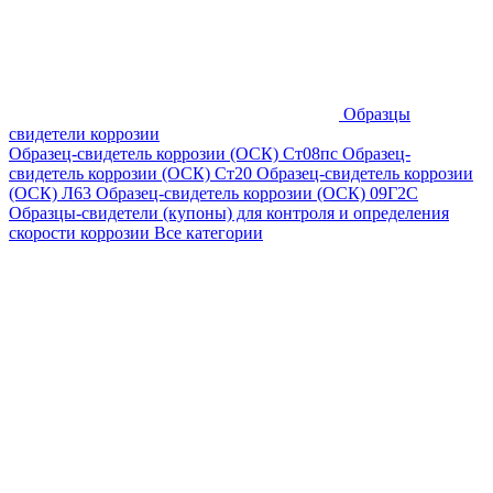
Образцы
свидетели коррозии
Образец-свидетель коррозии (ОСК) Ст08пс
Образец-
свидетель коррозии (ОСК) Ст20
Образец-свидетель коррозии
(ОСК) Л63
Образец-свидетель коррозии (ОСК) 09Г2С
Образцы-свидетели (купоны) для контроля и определения
скорости коррозии
Все категории