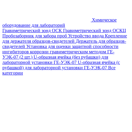
Химическое
оборудование для лабораторий
Гравиметрический зонд ОСК
Гравиметрический зонд ОСКЦ
Пробозаборник для забора проб
Устройство ввода
Крепление
для держателя образцов-свидетелей
Держатель для образцов-
свидетелей
Установка для оценки защитной способности
ингибиторов коррозии гравиметрическим методом ГЕ-
УЭК-07 (2 шт.)
U-образная ячейка (без рубашки) для
лабораторной установки ГЕ-УЭК-07
U-образная ячейка (с
рубашкой) для лабораторной установки ГЕ-УЭК-07
Все
категории