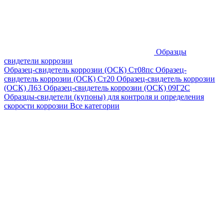
Образцы
свидетели коррозии
Образец-свидетель коррозии (ОСК) Ст08пс
Образец-
свидетель коррозии (ОСК) Ст20
Образец-свидетель коррозии
(ОСК) Л63
Образец-свидетель коррозии (ОСК) 09Г2С
Образцы-свидетели (купоны) для контроля и определения
скорости коррозии
Все категории