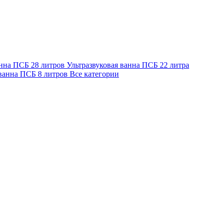
анна ПСБ 28 литров
Ультразвуковая ванна ПСБ 22 литра
 ванна ПСБ 8 литров
Все категории