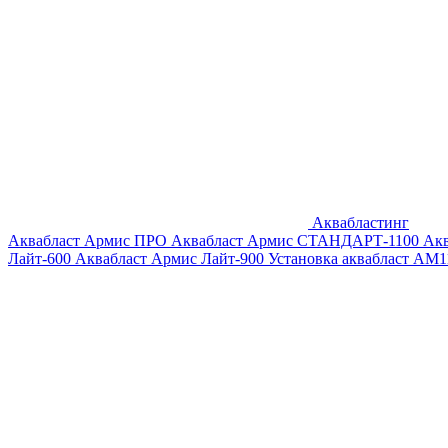
Аквабластинг
Аквабласт Армис ПРО
Аквабласт Армис СТАНДАРТ-1100
Ак
Лайт-600
Аквабласт Армис Лайт-900
Установка аквабласт AM