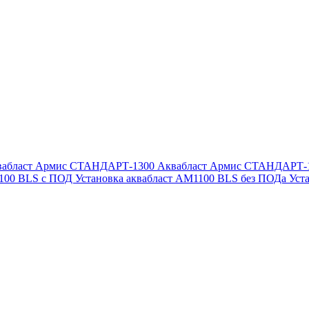
вабласт Армис СТАНДАРТ-1300
Аквабласт Армис СТАНДАРТ-
1100 BLS с ПОД
Установка аквабласт AM1100 BLS без ПОДа
Уст