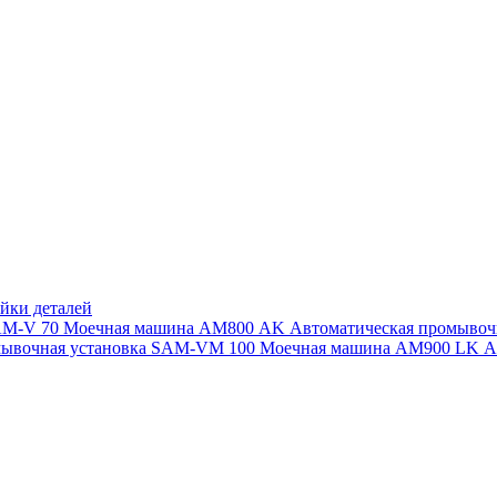
йки деталей
SAM-V 70
Моечная машина АМ800 AK
Автоматическая промыво
мывочная установка SAM-VM 100
Моечная машина AM900 LK
А