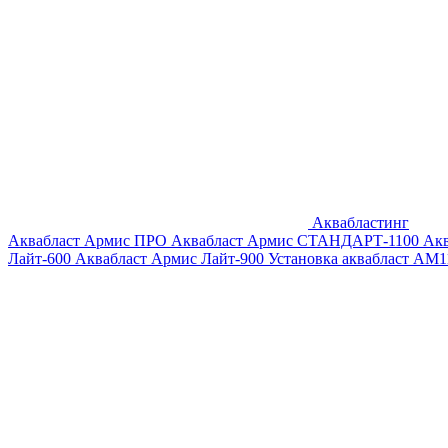
Аквабластинг
Аквабласт Армис ПРО
Аквабласт Армис СТАНДАРТ-1100
Ак
Лайт-600
Аквабласт Армис Лайт-900
Установка аквабласт AM