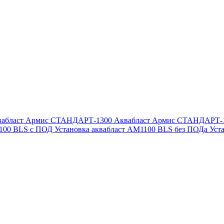
вабласт Армис СТАНДАРТ-1300
Аквабласт Армис СТАНДАРТ-
1100 BLS с ПОД
Установка аквабласт AM1100 BLS без ПОДа
Уст