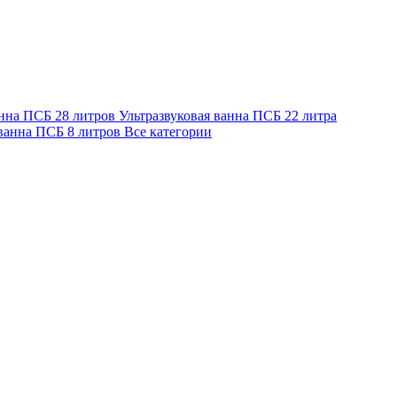
анна ПСБ 28 литров
Ультразвуковая ванна ПСБ 22 литра
 ванна ПСБ 8 литров
Все категории