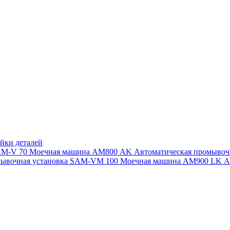
йки деталей
SAM-V 70
Моечная машина АМ800 AK
Автоматическая промыво
мывочная установка SAM-VM 100
Моечная машина AM900 LK
А