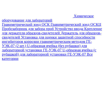
Химическое
оборудование для лабораторий
Гравиметрический зонд ОСК
Гравиметрический зонд ОСКЦ
Пробозаборник для забора проб
Устройство ввода
Крепление
для держателя образцов-свидетелей
Держатель для образцов-
свидетелей
Установка для оценки защитной способности
ингибиторов коррозии гравиметрическим методом ГЕ-
УЭК-07 (2 шт.)
U-образная ячейка (без рубашки) для
лабораторной установки ГЕ-УЭК-07
U-образная ячейка (с
рубашкой) для лабораторной установки ГЕ-УЭК-07
Все
категории