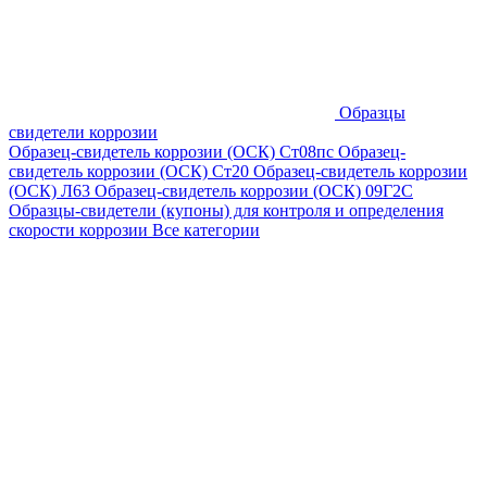
Образцы
свидетели коррозии
Образец-свидетель коррозии (ОСК) Ст08пс
Образец-
свидетель коррозии (ОСК) Ст20
Образец-свидетель коррозии
(ОСК) Л63
Образец-свидетель коррозии (ОСК) 09Г2С
Образцы-свидетели (купоны) для контроля и определения
скорости коррозии
Все категории