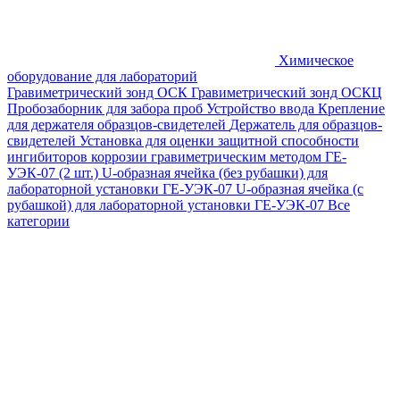
Химическое
оборудование для лабораторий
Гравиметрический зонд ОСК
Гравиметрический зонд ОСКЦ
Пробозаборник для забора проб
Устройство ввода
Крепление
для держателя образцов-свидетелей
Держатель для образцов-
свидетелей
Установка для оценки защитной способности
ингибиторов коррозии гравиметрическим методом ГЕ-
УЭК-07 (2 шт.)
U-образная ячейка (без рубашки) для
лабораторной установки ГЕ-УЭК-07
U-образная ячейка (с
рубашкой) для лабораторной установки ГЕ-УЭК-07
Все
категории