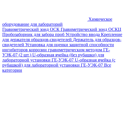
Химическое
оборудование для лабораторий
Гравиметрический зонд ОСК
Гравиметрический зонд ОСКЦ
Пробозаборник для забора проб
Устройство ввода
Крепление
для держателя образцов-свидетелей
Держатель для образцов-
свидетелей
Установка для оценки защитной способности
ингибиторов коррозии гравиметрическим методом ГЕ-
УЭК-07 (2 шт.)
U-образная ячейка (без рубашки) для
лабораторной установки ГЕ-УЭК-07
U-образная ячейка (с
рубашкой) для лабораторной установки ГЕ-УЭК-07
Все
категории