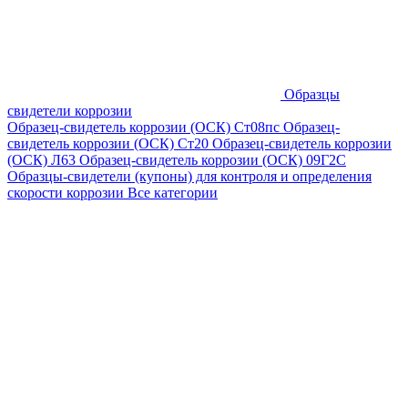
Образцы
свидетели коррозии
Образец-свидетель коррозии (ОСК) Ст08пс
Образец-
свидетель коррозии (ОСК) Ст20
Образец-свидетель коррозии
(ОСК) Л63
Образец-свидетель коррозии (ОСК) 09Г2С
Образцы-свидетели (купоны) для контроля и определения
скорости коррозии
Все категории