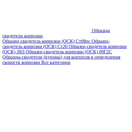
Образцы
свидетели коррозии
Образец-свидетель коррозии (ОСК) Ст08пс
Образец-
свидетель коррозии (ОСК) Ст20
Образец-свидетель коррозии
(ОСК) Л63
Образец-свидетель коррозии (ОСК) 09Г2С
Образцы-свидетели (купоны) для контроля и определения
скорости коррозии
Все категории