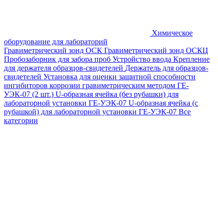
Химическое
оборудование для лабораторий
Гравиметрический зонд ОСК
Гравиметрический зонд ОСКЦ
Пробозаборник для забора проб
Устройство ввода
Крепление
для держателя образцов-свидетелей
Держатель для образцов-
свидетелей
Установка для оценки защитной способности
ингибиторов коррозии гравиметрическим методом ГЕ-
УЭК-07 (2 шт.)
U-образная ячейка (без рубашки) для
лабораторной установки ГЕ-УЭК-07
U-образная ячейка (с
рубашкой) для лабораторной установки ГЕ-УЭК-07
Все
категории