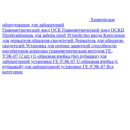
Химическое
оборудование для лабораторий
Гравиметрический зонд ОСК
Гравиметрический зонд ОСКЦ
Пробозаборник для забора проб
Устройство ввода
Крепление
для держателя образцов-свидетелей
Держатель для образцов-
свидетелей
Установка для оценки защитной способности
ингибиторов коррозии гравиметрическим методом ГЕ-
УЭК-07 (2 шт.)
U-образная ячейка (без рубашки) для
лабораторной установки ГЕ-УЭК-07
U-образная ячейка (с
рубашкой) для лабораторной установки ГЕ-УЭК-07
Все
категории