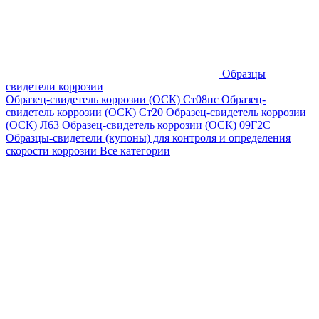
Образцы
свидетели коррозии
Образец-свидетель коррозии (ОСК) Ст08пс
Образец-
свидетель коррозии (ОСК) Ст20
Образец-свидетель коррозии
(ОСК) Л63
Образец-свидетель коррозии (ОСК) 09Г2С
Образцы-свидетели (купоны) для контроля и определения
скорости коррозии
Все категории