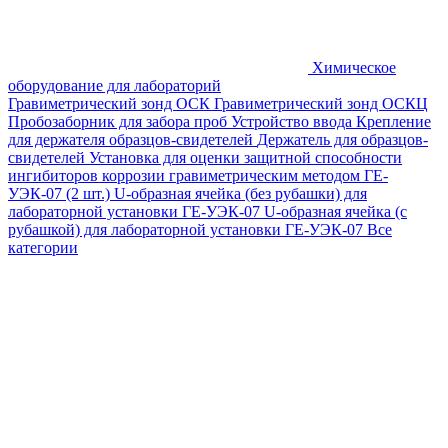
Химическое
оборудование для лабораторий
Гравиметрический зонд ОСК
Гравиметрический зонд ОСКЦ
Пробозаборник для забора проб
Устройство ввода
Крепление
для держателя образцов-свидетелей
Держатель для образцов-
свидетелей
Установка для оценки защитной способности
ингибиторов коррозии гравиметрическим методом ГЕ-
УЭК-07 (2 шт.)
U-образная ячейка (без рубашки) для
лабораторной установки ГЕ-УЭК-07
U-образная ячейка (с
рубашкой) для лабораторной установки ГЕ-УЭК-07
Все
категории