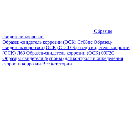
Образцы
свидетели коррозии
Образец-свидетель коррозии (ОСК) Ст08пс
Образец-
свидетель коррозии (ОСК) Ст20
Образец-свидетель коррозии
(ОСК) Л63
Образец-свидетель коррозии (ОСК) 09Г2С
Образцы-свидетели (купоны) для контроля и определения
скорости коррозии
Все категории