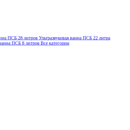
анна ПСБ 28 литров
Ультразвуковая ванна ПСБ 22 литра
 ванна ПСБ 8 литров
Все категории