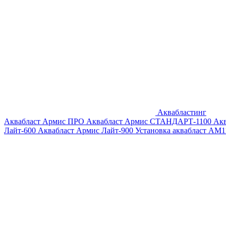
Аквабластинг
Аквабласт Армис ПРО
Аквабласт Армис СТАНДАРТ-1100
Ак
Лайт-600
Аквабласт Армис Лайт-900
Установка аквабласт AM