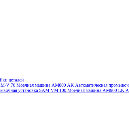
йки деталей
SAM-V 70
Моечная машина АМ800 AK
Автоматическая промыво
мывочная установка SAM-VM 100
Моечная машина AM900 LK
А