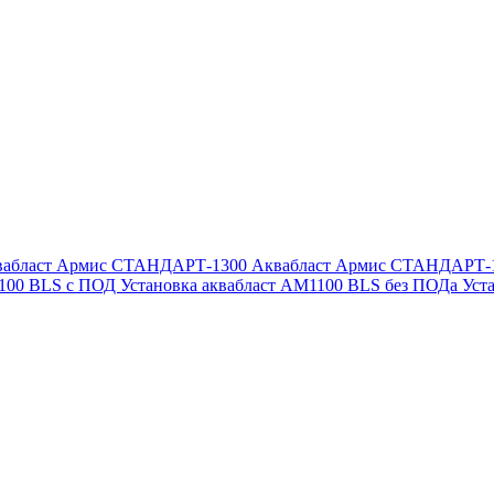
вабласт Армис СТАНДАРТ-1300
Аквабласт Армис СТАНДАРТ-
1100 BLS с ПОД
Установка аквабласт AM1100 BLS без ПОДа
Уст