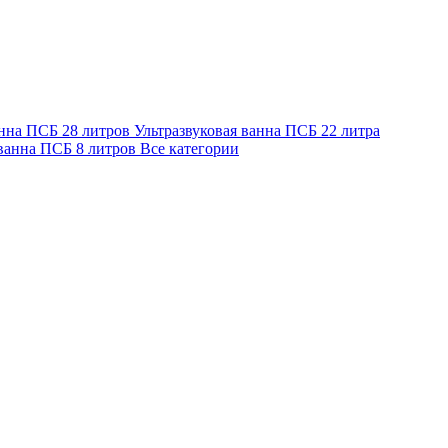
анна ПСБ 28 литров
Ультразвуковая ванна ПСБ 22 литра
 ванна ПСБ 8 литров
Все категории