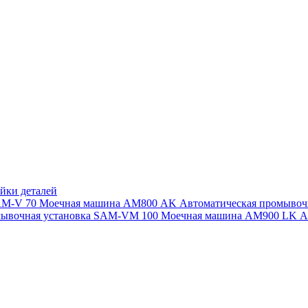
йки деталей
SAM-V 70
Моечная машина АМ800 AK
Автоматическая промыво
мывочная установка SAM-VM 100
Моечная машина AM900 LK
А