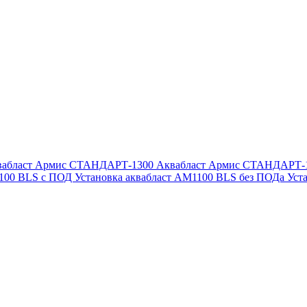
вабласт Армис СТАНДАРТ-1300
Аквабласт Армис СТАНДАРТ-
1100 BLS с ПОД
Установка аквабласт AM1100 BLS без ПОДа
Уст