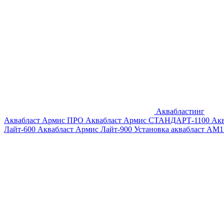
Аквабластинг
Аквабласт Армис ПРО
Аквабласт Армис СТАНДАРТ-1100
Ак
Лайт-600
Аквабласт Армис Лайт-900
Установка аквабласт AM