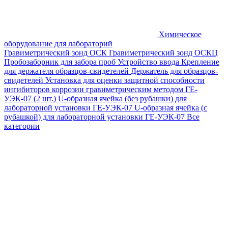
Химическое
оборудование для лабораторий
Гравиметрический зонд ОСК
Гравиметрический зонд ОСКЦ
Пробозаборник для забора проб
Устройство ввода
Крепление
для держателя образцов-свидетелей
Держатель для образцов-
свидетелей
Установка для оценки защитной способности
ингибиторов коррозии гравиметрическим методом ГЕ-
УЭК-07 (2 шт.)
U-образная ячейка (без рубашки) для
лабораторной установки ГЕ-УЭК-07
U-образная ячейка (с
рубашкой) для лабораторной установки ГЕ-УЭК-07
Все
категории