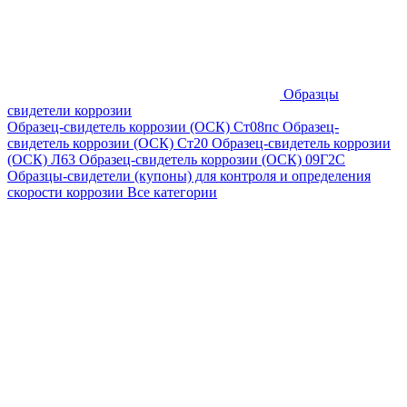
Образцы
свидетели коррозии
Образец-свидетель коррозии (ОСК) Ст08пс
Образец-
свидетель коррозии (ОСК) Ст20
Образец-свидетель коррозии
(ОСК) Л63
Образец-свидетель коррозии (ОСК) 09Г2С
Образцы-свидетели (купоны) для контроля и определения
скорости коррозии
Все категории