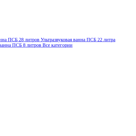
анна ПСБ 28 литров
Ультразвуковая ванна ПСБ 22 литра
 ванна ПСБ 8 литров
Все категории