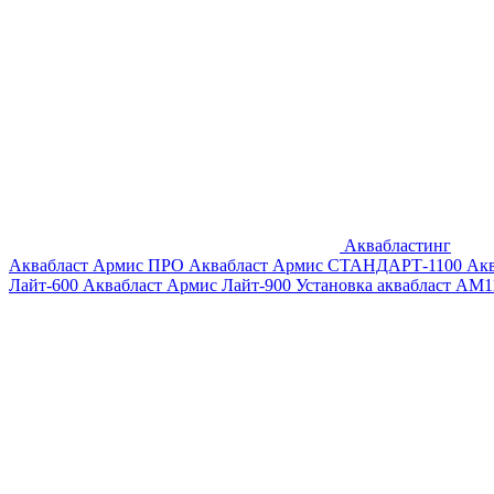
Аквабластинг
Аквабласт Армис ПРО
Аквабласт Армис СТАНДАРТ-1100
Ак
Лайт-600
Аквабласт Армис Лайт-900
Установка аквабласт AM