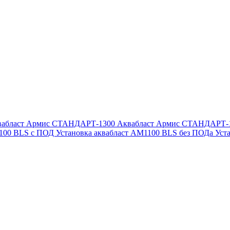
вабласт Армис СТАНДАРТ-1300
Аквабласт Армис СТАНДАРТ-
1100 BLS с ПОД
Установка аквабласт AM1100 BLS без ПОДа
Уст