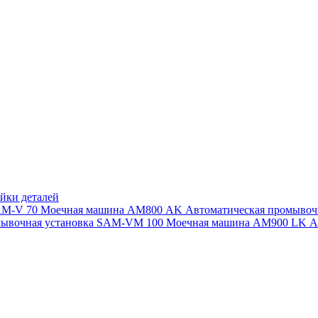
йки деталей
SAM-V 70
Моечная машина АМ800 AK
Автоматическая промыво
мывочная установка SAM-VM 100
Моечная машина AM900 LK
А