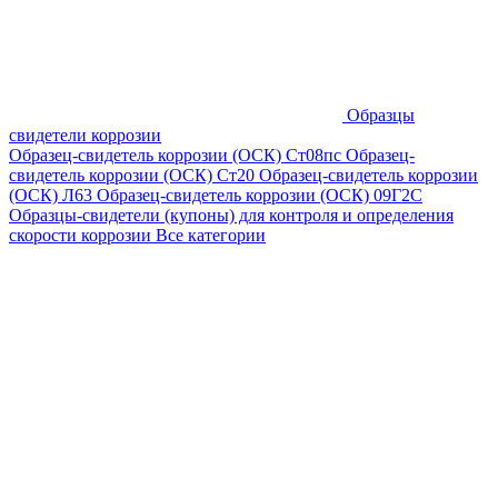
Образцы
свидетели коррозии
Образец-свидетель коррозии (ОСК) Ст08пс
Образец-
свидетель коррозии (ОСК) Ст20
Образец-свидетель коррозии
(ОСК) Л63
Образец-свидетель коррозии (ОСК) 09Г2С
Образцы-свидетели (купоны) для контроля и определения
скорости коррозии
Все категории