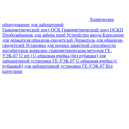
Химическое
оборудование для лабораторий
Гравиметрический зонд ОСК
Гравиметрический зонд ОСКЦ
Пробозаборник для забора проб
Устройство ввода
Крепление
для держателя образцов-свидетелей
Держатель для образцов-
свидетелей
Установка для оценки защитной способности
ингибиторов коррозии гравиметрическим методом ГЕ-
УЭК-07 (2 шт.)
U-образная ячейка (без рубашки) для
лабораторной установки ГЕ-УЭК-07
U-образная ячейка (с
рубашкой) для лабораторной установки ГЕ-УЭК-07
Все
категории