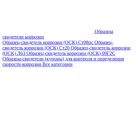
Образцы
свидетели коррозии
Образец-свидетель коррозии (ОСК) Ст08пс
Образец-
свидетель коррозии (ОСК) Ст20
Образец-свидетель коррозии
(ОСК) Л63
Образец-свидетель коррозии (ОСК) 09Г2С
Образцы-свидетели (купоны) для контроля и определения
скорости коррозии
Все категории