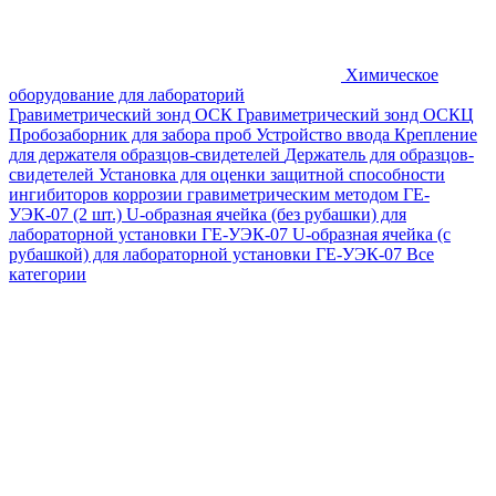
Химическое
оборудование для лабораторий
Гравиметрический зонд ОСК
Гравиметрический зонд ОСКЦ
Пробозаборник для забора проб
Устройство ввода
Крепление
для держателя образцов-свидетелей
Держатель для образцов-
свидетелей
Установка для оценки защитной способности
ингибиторов коррозии гравиметрическим методом ГЕ-
УЭК-07 (2 шт.)
U-образная ячейка (без рубашки) для
лабораторной установки ГЕ-УЭК-07
U-образная ячейка (с
рубашкой) для лабораторной установки ГЕ-УЭК-07
Все
категории