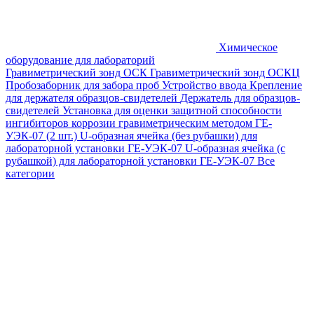
Химическое
оборудование для лабораторий
Гравиметрический зонд ОСК
Гравиметрический зонд ОСКЦ
Пробозаборник для забора проб
Устройство ввода
Крепление
для держателя образцов-свидетелей
Держатель для образцов-
свидетелей
Установка для оценки защитной способности
ингибиторов коррозии гравиметрическим методом ГЕ-
УЭК-07 (2 шт.)
U-образная ячейка (без рубашки) для
лабораторной установки ГЕ-УЭК-07
U-образная ячейка (с
рубашкой) для лабораторной установки ГЕ-УЭК-07
Все
категории