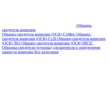
Образцы
свидетели коррозии
Образец-свидетель коррозии (ОСК) Ст08пс
Образец-
свидетель коррозии (ОСК) Ст20
Образец-свидетель коррозии
(ОСК) Л63
Образец-свидетель коррозии (ОСК) 09Г2С
Образцы-свидетели (купоны) для контроля и определения
скорости коррозии
Все категории