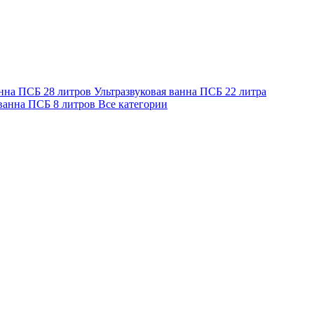
анна ПСБ 28 литров
Ультразвуковая ванна ПСБ 22 литра
 ванна ПСБ 8 литров
Все категории