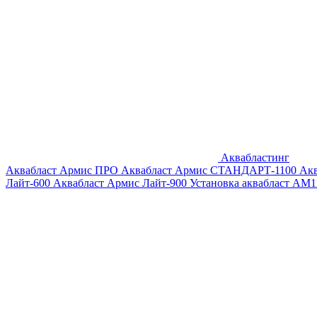
Аквабластинг
Аквабласт Армис ПРО
Аквабласт Армис СТАНДАРТ-1100
Ак
Лайт-600
Аквабласт Армис Лайт-900
Установка аквабласт AM