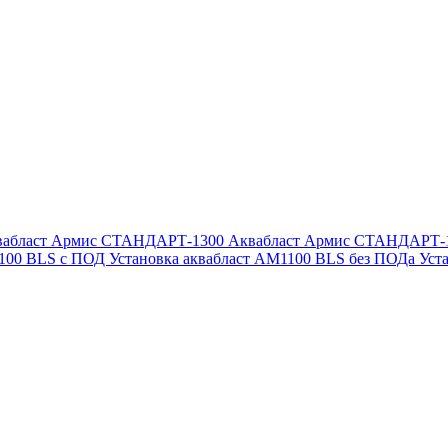
вабласт Армис СТАНДАРТ-1300
Аквабласт Армис СТАНДАРТ-
1100 BLS с ПОД
Установка аквабласт AM1100 BLS без ПОДа
Уст