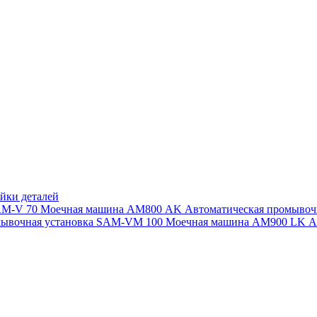
йки деталей
SAM-V 70
Моечная машина АМ800 AK
Автоматическая промыво
мывочная установка SAM-VM 100
Моечная машина AM900 LK
А