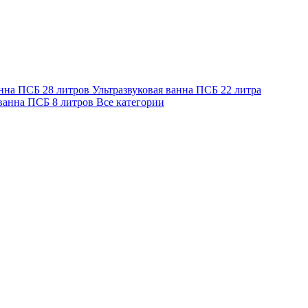
анна ПСБ 28 литров
Ультразвуковая ванна ПСБ 22 литра
 ванна ПСБ 8 литров
Все категории