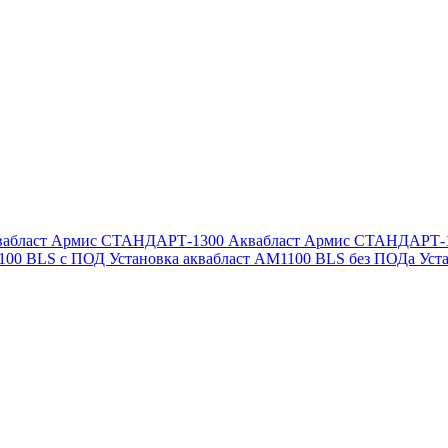
вабласт Армис СТАНДАРТ-1300
Аквабласт Армис СТАНДАРТ-
1100 BLS с ПОД
Установка аквабласт AM1100 BLS без ПОДа
Уст