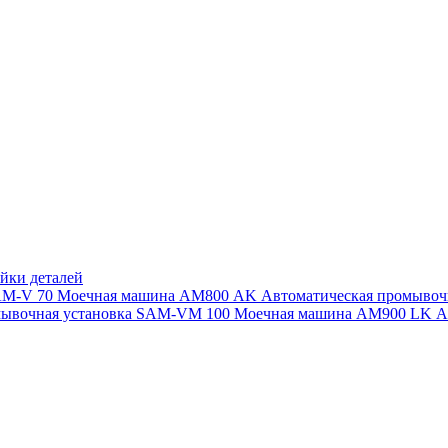
йки деталей
SAM-V 70
Моечная машина АМ800 AK
Автоматическая промыво
мывочная установка SAM-VM 100
Моечная машина AM900 LK
А