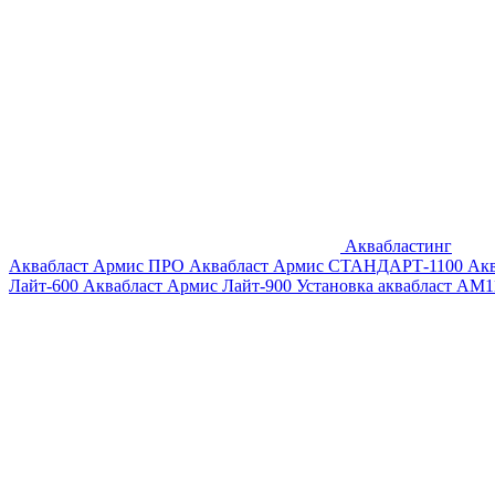
Аквабластинг
Аквабласт Армис ПРО
Аквабласт Армис СТАНДАРТ-1100
Ак
Лайт-600
Аквабласт Армис Лайт-900
Установка аквабласт AM