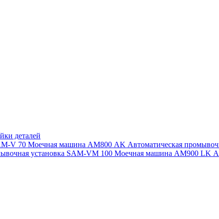
йки деталей
SAM-V 70
Моечная машина АМ800 AK
Автоматическая промыво
мывочная установка SAM-VM 100
Моечная машина AM900 LK
А