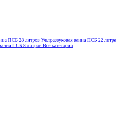
анна ПСБ 28 литров
Ультразвуковая ванна ПСБ 22 литра
 ванна ПСБ 8 литров
Все категории