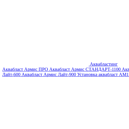
Аквабластинг
Аквабласт Армис ПРО
Аквабласт Армис СТАНДАРТ-1100
Ак
Лайт-600
Аквабласт Армис Лайт-900
Установка аквабласт AM