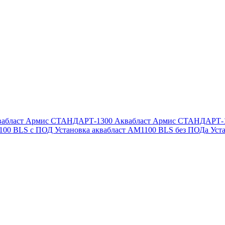
вабласт Армис СТАНДАРТ-1300
Аквабласт Армис СТАНДАРТ-
1100 BLS с ПОД
Установка аквабласт AM1100 BLS без ПОДа
Уст