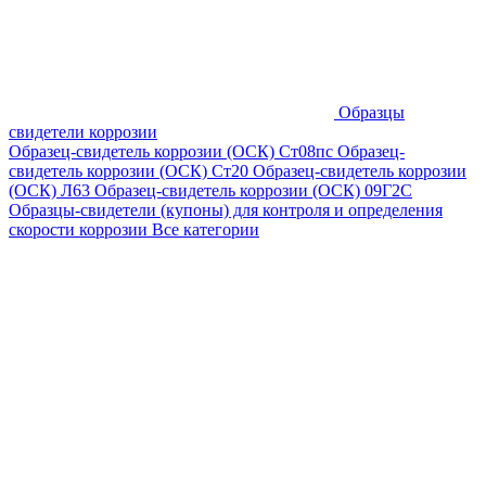
Образцы
свидетели коррозии
Образец-свидетель коррозии (ОСК) Ст08пс
Образец-
свидетель коррозии (ОСК) Ст20
Образец-свидетель коррозии
(ОСК) Л63
Образец-свидетель коррозии (ОСК) 09Г2С
Образцы-свидетели (купоны) для контроля и определения
скорости коррозии
Все категории