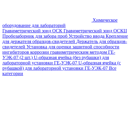
Химическое
оборудование для лабораторий
Гравиметрический зонд ОСК
Гравиметрический зонд ОСКЦ
Пробозаборник для забора проб
Устройство ввода
Крепление
для держателя образцов-свидетелей
Держатель для образцов-
свидетелей
Установка для оценки защитной способности
ингибиторов коррозии гравиметрическим методом ГЕ-
УЭК-07 (2 шт.)
U-образная ячейка (без рубашки) для
лабораторной установки ГЕ-УЭК-07
U-образная ячейка (с
рубашкой) для лабораторной установки ГЕ-УЭК-07
Все
категории