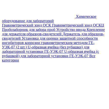
Химическое
оборудование для лабораторий
Гравиметрический зонд ОСК
Гравиметрический зонд ОСКЦ
Пробозаборник для забора проб
Устройство ввода
Крепление
для держателя образцов-свидетелей
Держатель для образцов-
свидетелей
Установка для оценки защитной способности
ингибиторов коррозии гравиметрическим методом ГЕ-
УЭК-07 (2 шт.)
U-образная ячейка (без рубашки) для
лабораторной установки ГЕ-УЭК-07
U-образная ячейка (с
рубашкой) для лабораторной установки ГЕ-УЭК-07
Все
категории