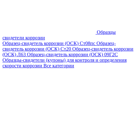
Образцы
свидетели коррозии
Образец-свидетель коррозии (ОСК) Ст08пс
Образец-
свидетель коррозии (ОСК) Ст20
Образец-свидетель коррозии
(ОСК) Л63
Образец-свидетель коррозии (ОСК) 09Г2С
Образцы-свидетели (купоны) для контроля и определения
скорости коррозии
Все категории