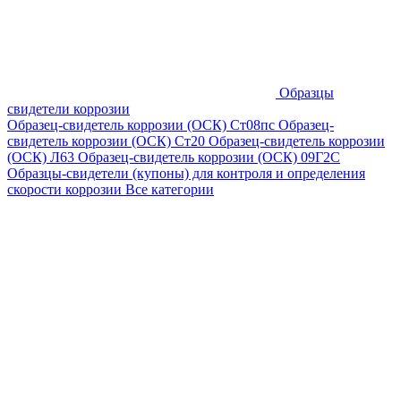
Образцы
свидетели коррозии
Образец-свидетель коррозии (ОСК) Ст08пс
Образец-
свидетель коррозии (ОСК) Ст20
Образец-свидетель коррозии
(ОСК) Л63
Образец-свидетель коррозии (ОСК) 09Г2С
Образцы-свидетели (купоны) для контроля и определения
скорости коррозии
Все категории