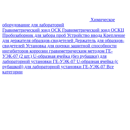
Химическое
оборудование для лабораторий
Гравиметрический зонд ОСК
Гравиметрический зонд ОСКЦ
Пробозаборник для забора проб
Устройство ввода
Крепление
для держателя образцов-свидетелей
Держатель для образцов-
свидетелей
Установка для оценки защитной способности
ингибиторов коррозии гравиметрическим методом ГЕ-
УЭК-07 (2 шт.)
U-образная ячейка (без рубашки) для
лабораторной установки ГЕ-УЭК-07
U-образная ячейка (с
рубашкой) для лабораторной установки ГЕ-УЭК-07
Все
категории