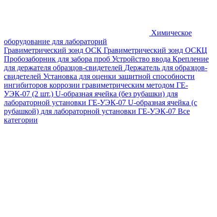
Химическое
оборудование для лабораторий
Гравиметрический зонд ОСК
Гравиметрический зонд ОСКЦ
Пробозаборник для забора проб
Устройство ввода
Крепление
для держателя образцов-свидетелей
Держатель для образцов-
свидетелей
Установка для оценки защитной способности
ингибиторов коррозии гравиметрическим методом ГЕ-
УЭК-07 (2 шт.)
U-образная ячейка (без рубашки) для
лабораторной установки ГЕ-УЭК-07
U-образная ячейка (с
рубашкой) для лабораторной установки ГЕ-УЭК-07
Все
категории