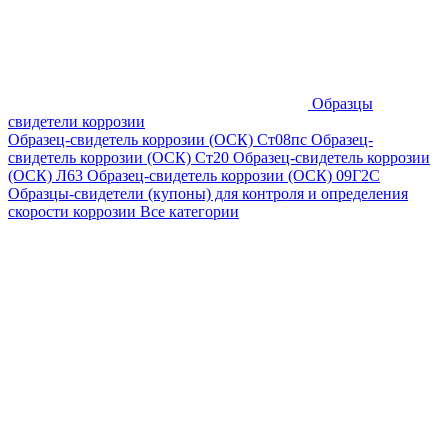
Образцы
свидетели коррозии
Образец-свидетель коррозии (ОСК) Ст08пс
Образец-
свидетель коррозии (ОСК) Ст20
Образец-свидетель коррозии
(ОСК) Л63
Образец-свидетель коррозии (ОСК) 09Г2С
Образцы-свидетели (купоны) для контроля и определения
скорости коррозии
Все категории