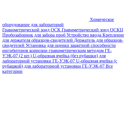
Химическое
оборудование для лабораторий
Гравиметрический зонд ОСК
Гравиметрический зонд ОСКЦ
Пробозаборник для забора проб
Устройство ввода
Крепление
для держателя образцов-свидетелей
Держатель для образцов-
свидетелей
Установка для оценки защитной способности
ингибиторов коррозии гравиметрическим методом ГЕ-
УЭК-07 (2 шт.)
U-образная ячейка (без рубашки) для
лабораторной установки ГЕ-УЭК-07
U-образная ячейка (с
рубашкой) для лабораторной установки ГЕ-УЭК-07
Все
категории