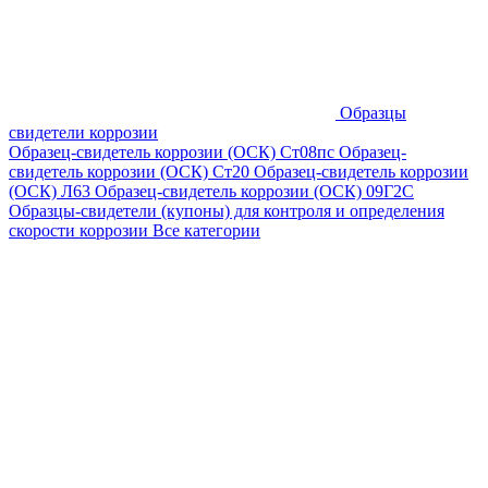
Образцы
свидетели коррозии
Образец-свидетель коррозии (ОСК) Ст08пс
Образец-
свидетель коррозии (ОСК) Ст20
Образец-свидетель коррозии
(ОСК) Л63
Образец-свидетель коррозии (ОСК) 09Г2С
Образцы-свидетели (купоны) для контроля и определения
скорости коррозии
Все категории