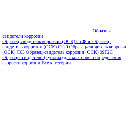
Образцы
свидетели коррозии
Образец-свидетель коррозии (ОСК) Ст08пс
Образец-
свидетель коррозии (ОСК) Ст20
Образец-свидетель коррозии
(ОСК) Л63
Образец-свидетель коррозии (ОСК) 09Г2С
Образцы-свидетели (купоны) для контроля и определения
скорости коррозии
Все категории