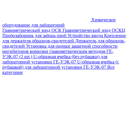
Химическое
оборудование для лабораторий
Гравиметрический зонд ОСК
Гравиметрический зонд ОСКЦ
Пробозаборник для забора проб
Устройство ввода
Крепление
для держателя образцов-свидетелей
Держатель для образцов-
свидетелей
Установка для оценки защитной способности
ингибиторов коррозии гравиметрическим методом ГЕ-
УЭК-07 (2 шт.)
U-образная ячейка (без рубашки) для
лабораторной установки ГЕ-УЭК-07
U-образная ячейка (с
рубашкой) для лабораторной установки ГЕ-УЭК-07
Все
категории