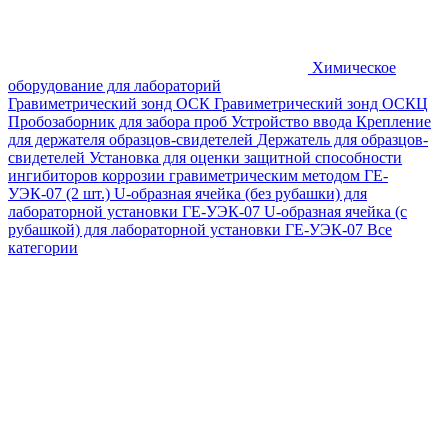
Химическое
оборудование для лабораторий
Гравиметрический зонд ОСК
Гравиметрический зонд ОСКЦ
Пробозаборник для забора проб
Устройство ввода
Крепление
для держателя образцов-свидетелей
Держатель для образцов-
свидетелей
Установка для оценки защитной способности
ингибиторов коррозии гравиметрическим методом ГЕ-
УЭК-07 (2 шт.)
U-образная ячейка (без рубашки) для
лабораторной установки ГЕ-УЭК-07
U-образная ячейка (с
рубашкой) для лабораторной установки ГЕ-УЭК-07
Все
категории