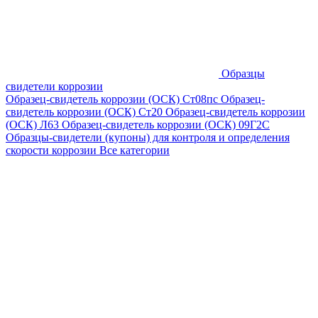
Образцы
свидетели коррозии
Образец-свидетель коррозии (ОСК) Ст08пс
Образец-
свидетель коррозии (ОСК) Ст20
Образец-свидетель коррозии
(ОСК) Л63
Образец-свидетель коррозии (ОСК) 09Г2С
Образцы-свидетели (купоны) для контроля и определения
скорости коррозии
Все категории