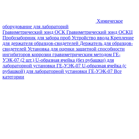
Химическое
оборудование для лабораторий
Гравиметрический зонд ОСК
Гравиметрический зонд ОСКЦ
Пробозаборник для забора проб
Устройство ввода
Крепление
для держателя образцов-свидетелей
Держатель для образцов-
свидетелей
Установка для оценки защитной способности
ингибиторов коррозии гравиметрическим методом ГЕ-
УЭК-07 (2 шт.)
U-образная ячейка (без рубашки) для
лабораторной установки ГЕ-УЭК-07
U-образная ячейка (с
рубашкой) для лабораторной установки ГЕ-УЭК-07
Все
категории