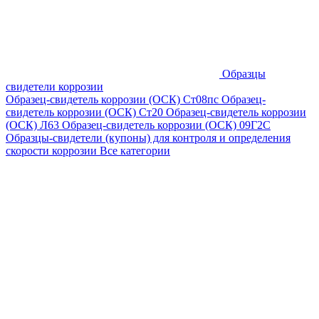
Образцы
свидетели коррозии
Образец-свидетель коррозии (ОСК) Ст08пс
Образец-
свидетель коррозии (ОСК) Ст20
Образец-свидетель коррозии
(ОСК) Л63
Образец-свидетель коррозии (ОСК) 09Г2С
Образцы-свидетели (купоны) для контроля и определения
скорости коррозии
Все категории