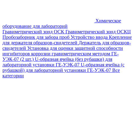
Химическое
оборудование для лабораторий
Гравиметрический зонд ОСК
Гравиметрический зонд ОСКЦ
Пробозаборник для забора проб
Устройство ввода
Крепление
для держателя образцов-свидетелей
Держатель для образцов-
свидетелей
Установка для оценки защитной способности
ингибиторов коррозии гравиметрическим методом ГЕ-
УЭК-07 (2 шт.)
U-образная ячейка (без рубашки) для
лабораторной установки ГЕ-УЭК-07
U-образная ячейка (с
рубашкой) для лабораторной установки ГЕ-УЭК-07
Все
категории