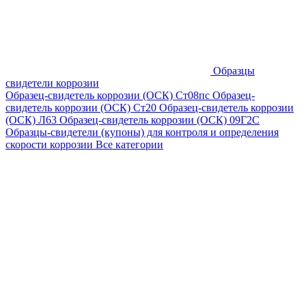
Образцы
свидетели коррозии
Образец-свидетель коррозии (ОСК) Ст08пс
Образец-
свидетель коррозии (ОСК) Ст20
Образец-свидетель коррозии
(ОСК) Л63
Образец-свидетель коррозии (ОСК) 09Г2С
Образцы-свидетели (купоны) для контроля и определения
скорости коррозии
Все категории