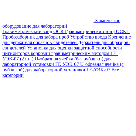
Химическое
оборудование для лабораторий
Гравиметрический зонд ОСК
Гравиметрический зонд ОСКЦ
Пробозаборник для забора проб
Устройство ввода
Крепление
для держателя образцов-свидетелей
Держатель для образцов-
свидетелей
Установка для оценки защитной способности
ингибиторов коррозии гравиметрическим методом ГЕ-
УЭК-07 (2 шт.)
U-образная ячейка (без рубашки) для
лабораторной установки ГЕ-УЭК-07
U-образная ячейка (с
рубашкой) для лабораторной установки ГЕ-УЭК-07
Все
категории