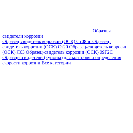
Образцы
свидетели коррозии
Образец-свидетель коррозии (ОСК) Ст08пс
Образец-
свидетель коррозии (ОСК) Ст20
Образец-свидетель коррозии
(ОСК) Л63
Образец-свидетель коррозии (ОСК) 09Г2С
Образцы-свидетели (купоны) для контроля и определения
скорости коррозии
Все категории