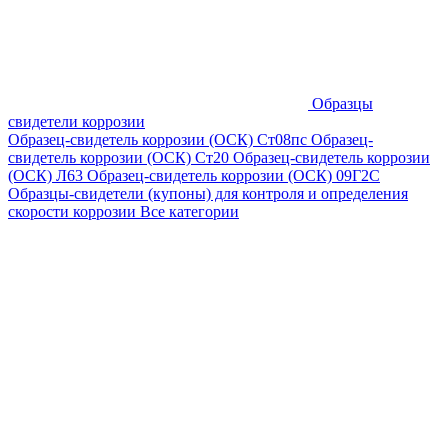
Образцы
свидетели коррозии
Образец-свидетель коррозии (ОСК) Ст08пс
Образец-
свидетель коррозии (ОСК) Ст20
Образец-свидетель коррозии
(ОСК) Л63
Образец-свидетель коррозии (ОСК) 09Г2С
Образцы-свидетели (купоны) для контроля и определения
скорости коррозии
Все категории