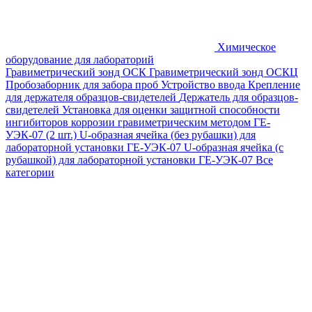
Химическое
оборудование для лабораторий
Гравиметрический зонд ОСК
Гравиметрический зонд ОСКЦ
Пробозаборник для забора проб
Устройство ввода
Крепление
для держателя образцов-свидетелей
Держатель для образцов-
свидетелей
Установка для оценки защитной способности
ингибиторов коррозии гравиметрическим методом ГЕ-
УЭК-07 (2 шт.)
U-образная ячейка (без рубашки) для
лабораторной установки ГЕ-УЭК-07
U-образная ячейка (с
рубашкой) для лабораторной установки ГЕ-УЭК-07
Все
категории