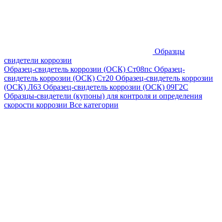
Образцы
свидетели коррозии
Образец-свидетель коррозии (ОСК) Ст08пс
Образец-
свидетель коррозии (ОСК) Ст20
Образец-свидетель коррозии
(ОСК) Л63
Образец-свидетель коррозии (ОСК) 09Г2С
Образцы-свидетели (купоны) для контроля и определения
скорости коррозии
Все категории