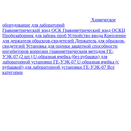
Химическое
оборудование для лабораторий
Гравиметрический зонд ОСК
Гравиметрический зонд ОСКЦ
Пробозаборник для забора проб
Устройство ввода
Крепление
для держателя образцов-свидетелей
Держатель для образцов-
свидетелей
Установка для оценки защитной способности
ингибиторов коррозии гравиметрическим методом ГЕ-
УЭК-07 (2 шт.)
U-образная ячейка (без рубашки) для
лабораторной установки ГЕ-УЭК-07
U-образная ячейка (с
рубашкой) для лабораторной установки ГЕ-УЭК-07
Все
категории