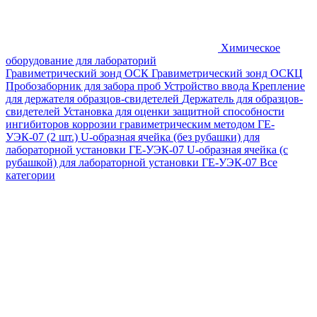
Химическое
оборудование для лабораторий
Гравиметрический зонд ОСК
Гравиметрический зонд ОСКЦ
Пробозаборник для забора проб
Устройство ввода
Крепление
для держателя образцов-свидетелей
Держатель для образцов-
свидетелей
Установка для оценки защитной способности
ингибиторов коррозии гравиметрическим методом ГЕ-
УЭК-07 (2 шт.)
U-образная ячейка (без рубашки) для
лабораторной установки ГЕ-УЭК-07
U-образная ячейка (с
рубашкой) для лабораторной установки ГЕ-УЭК-07
Все
категории