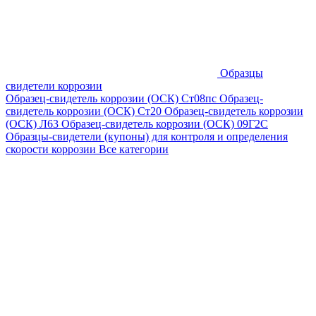
Образцы
свидетели коррозии
Образец-свидетель коррозии (ОСК) Ст08пс
Образец-
свидетель коррозии (ОСК) Ст20
Образец-свидетель коррозии
(ОСК) Л63
Образец-свидетель коррозии (ОСК) 09Г2С
Образцы-свидетели (купоны) для контроля и определения
скорости коррозии
Все категории