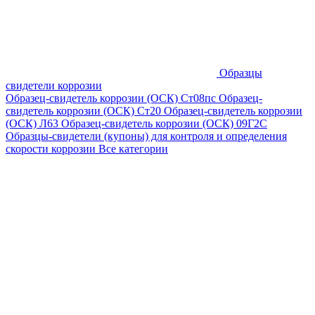
Образцы
свидетели коррозии
Образец-свидетель коррозии (ОСК) Ст08пс
Образец-
свидетель коррозии (ОСК) Ст20
Образец-свидетель коррозии
(ОСК) Л63
Образец-свидетель коррозии (ОСК) 09Г2С
Образцы-свидетели (купоны) для контроля и определения
скорости коррозии
Все категории