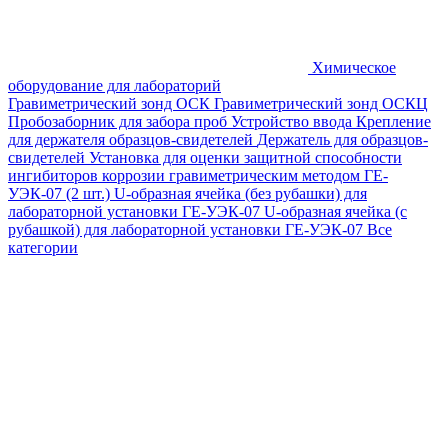
Химическое
оборудование для лабораторий
Гравиметрический зонд ОСК
Гравиметрический зонд ОСКЦ
Пробозаборник для забора проб
Устройство ввода
Крепление
для держателя образцов-свидетелей
Держатель для образцов-
свидетелей
Установка для оценки защитной способности
ингибиторов коррозии гравиметрическим методом ГЕ-
УЭК-07 (2 шт.)
U-образная ячейка (без рубашки) для
лабораторной установки ГЕ-УЭК-07
U-образная ячейка (с
рубашкой) для лабораторной установки ГЕ-УЭК-07
Все
категории